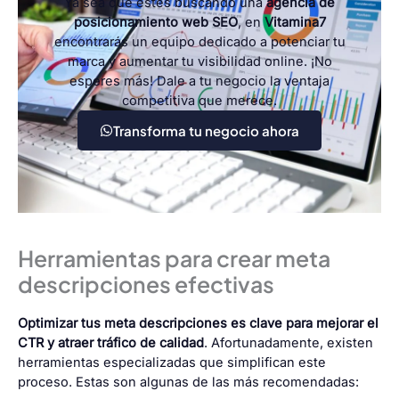
Ya sea que estés buscando una
agencia de
posicionamiento web SEO
, en
Vitamina7
encontrarás un equipo dedicado a potenciar tu
marca y aumentar tu visibilidad online. ¡No
esperes más! Dale a tu negocio la ventaja
competitiva que merece.
Transforma tu negocio ahora
Herramientas para crear meta
descripciones efectivas
Optimizar tus meta descripciones es clave para mejorar el
CTR y atraer tráfico de calidad
. Afortunadamente, existen
herramientas especializadas que simplifican este
proceso. Estas son algunas de las más recomendadas: