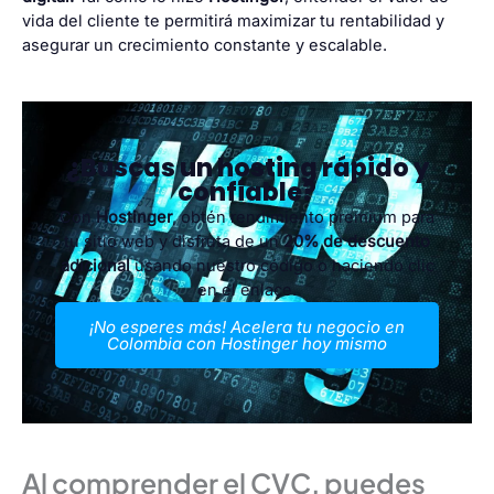
vida del cliente te permitirá maximizar tu rentabilidad y
asegurar un crecimiento constante y escalable.
¿Buscas un hosting rápido y
confiable?
Con
Hostinger
, obtén rendimiento premium para
tu sitio web y disfruta de un
20% de descuento
adicional
usando nuestro código o
haciendo clic
en el enlace
.
¡No esperes más! Acelera tu negocio en
Colombia con Hostinger hoy mismo
Al comprender el CVC, puedes