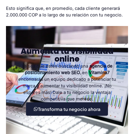
Esto significa que, en promedio, cada cliente generará
2.000.000 COP a lo largo de su relación con tu negocio.
Aumenta tu visibilidad
online
Ya sea que estés buscando una
agencia de
posicionamiento web SEO
, en
Vitamina7
encontrarás un equipo dedicado a potenciar tu
marca y aumentar tu visibilidad online. ¡No
esperes más! Dale a tu negocio la ventaja
competitiva que merece.
Transforma tu negocio ahora