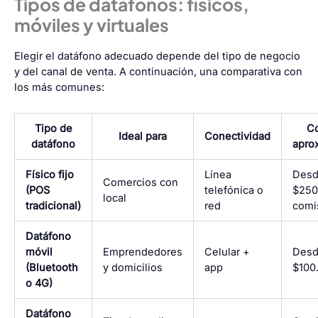
Tipos de datáfonos: físicos,
móviles y virtuales
Elegir el datáfono adecuado depende del tipo de negocio
y del canal de venta. A continuación, una comparativa con
los más comunes:
Tipo de
C
Ideal para
Conectividad
datáfono
apro
Físico fijo
Línea
Des
Comercios con
(POS
telefónica o
$250
local
tradicional)
red
comi
Datáfono
móvil
Emprendedores
Celular +
Des
(Bluetooth
y domicilios
app
$100
o 4G)
Datáfono