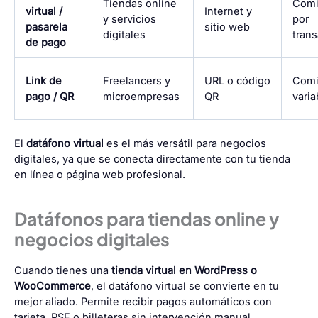
Tiendas online
Comi
virtual /
Internet y
y servicios
por
pasarela
sitio web
digitales
tran
de pago
Link de
Freelancers y
URL o código
Comi
pago / QR
microempresas
QR
varia
El
datáfono virtual
es el más versátil para negocios
digitales, ya que se conecta directamente con tu tienda
en línea o página web profesional.
Datáfonos para tiendas online y
negocios digitales
Cuando tienes una
tienda virtual en WordPress o
WooCommerce
, el datáfono virtual se convierte en tu
mejor aliado. Permite recibir pagos automáticos con
tarjeta, PSE o billeteras sin intervención manual.