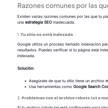
Razones comunes por las qu
Existen varias razones comunes por las que tu pá
una
estrategia SEO
inadecuada.
1.
Tu sitio no está indexado
Google utiliza un proceso llamado
indexación
par
resultados. Puedes verificar si tu página está i
indexada.
Solución:
Asegúrate de que tu sitio tiene un archivo
r
Usa herramientas como
Google Search Co
2.
Problemas con el archivo robots.txt o m
Si tu archivo robots.txt está configurado para b