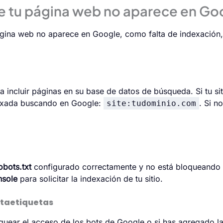
e tu página web no aparece en Go
gina web no aparece en Google, como falta de indexación, 
a incluir páginas en su base de datos de búsqueda. Si tu si
ndexada buscando en Google:
. Si n
site:tudominio.com
obots.txt
configurado correctamente y no está bloqueando 
nsole
para solicitar la indexación de tu sitio.
etaetiquetas
loquear el acceso de los bots de Google o si has agregado 