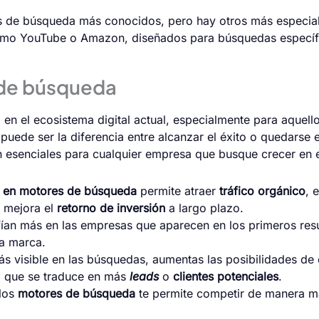
es de búsqueda más conocidos, pero hay otros más espec
como YouTube o Amazon, diseñados para búsquedas específ
 de búsqueda
 en el ecosistema digital actual, especialmente para aquell
uede ser la diferencia entre alcanzar el éxito o quedarse e
 esenciales para cualquier empresa que busque crecer en el
o en motores de búsqueda
permite atraer
tráfico orgánico
, 
y mejora el
retorno de inversión
a largo plazo.
fían más en las empresas que aparecen en los primeros res
la marca.
más visible en las búsquedas, aumentas las posibilidades de
lo que se traduce en más
leads
o
clientes potenciales
.
 los
motores de búsqueda
te permite competir de manera má