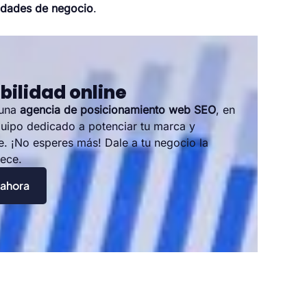
idades de negocio
.
bilidad online
 una
agencia de posicionamiento web SEO
, en
uipo dedicado a potenciar tu marca y
ne. ¡No esperes más! Dale a tu negocio la
rece.
 ahora