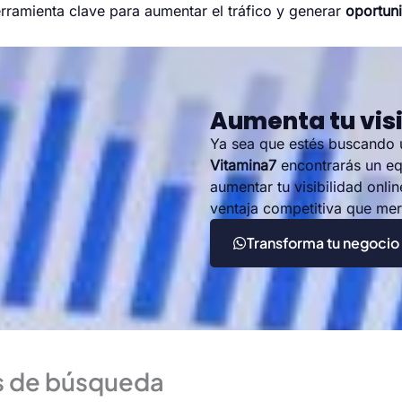
rramienta clave para aumentar el tráfico y generar
oportun
Aumenta tu visi
Ya sea que estés buscando
Vitamina7
encontrarás un eq
aumentar tu visibilidad onli
ventaja competitiva que me
Transforma tu negocio
s de búsqueda