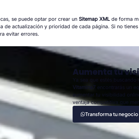
ficas, se puede optar por crear un
Sitemap XML
de forma man
ia de actualización y prioridad de cada página. Si no tiene
ra evitar errores.
Aumenta tu visi
Ya sea que estés buscando
Vitamina7
encontrarás un eq
aumentar tu visibilidad onli
ventaja competitiva que me
Transforma tu negocio