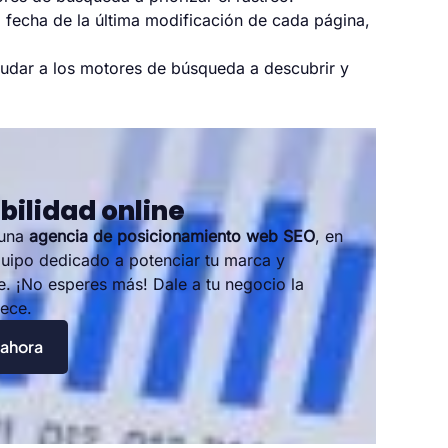
 fecha de la última modificación de cada página,
dar a los motores de búsqueda a descubrir y
bilidad online
 una
agencia de posicionamiento web SEO
, en
uipo dedicado a potenciar tu marca y
ne. ¡No esperes más! Dale a tu negocio la
rece.
 ahora