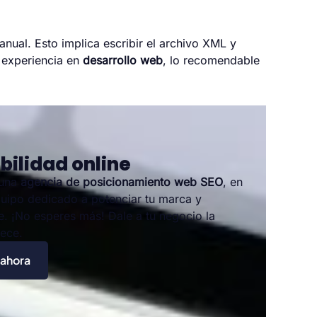
ual. Esto implica escribir el archivo XML y
s experiencia en
desarrollo web
, lo recomendable
bilidad online
 una
agencia de posicionamiento web SEO
, en
uipo dedicado a potenciar tu marca y
ne. ¡No esperes más! Dale a tu negocio la
rece.
 ahora