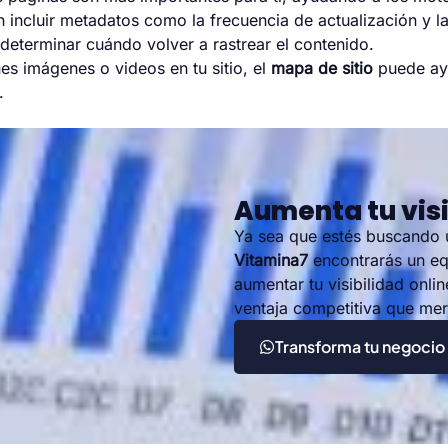
incluir metadatos como la frecuencia de actualización y la
eterminar cuándo volver a rastrear el contenido.
nes imágenes o videos en tu sitio, el
mapa de sitio
puede ayu
.
Aumenta tu visi
Ya sea que estés buscando
Vitamina7
encontrarás un eq
aumentar tu visibilidad onli
ventaja competitiva que me
Transforma tu negocio