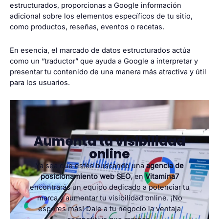
estructurados, proporcionas a Google información
adicional sobre los elementos específicos de tu sitio,
como productos, reseñas, eventos o recetas.
En esencia, el marcado de datos estructurados actúa
como un “traductor” que ayuda a Google a interpretar y
presentar tu contenido de una manera más atractiva y útil
para los usuarios.
Aumenta tu visibilidad
online
Ya sea que estés buscando una
agencia de
posicionamiento web SEO
, en
Vitamina7
encontrarás un equipo dedicado a potenciar tu
marca y aumentar tu visibilidad online. ¡No
esperes más! Dale a tu negocio la ventaja