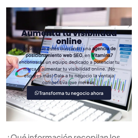
Aumenta tu visibilidad
online
Ya sea que estés buscando una
agencia de
posicionamiento web SEO
, en
Vitamina7
encontrarás un equipo dedicado a potenciar tu
marca y aumentar tu visibilidad online. ¡No
esperes más! Dale a tu negocio la ventaja
competitiva que merece.
Transforma tu negocio ahora
¿Qué información recopilan los