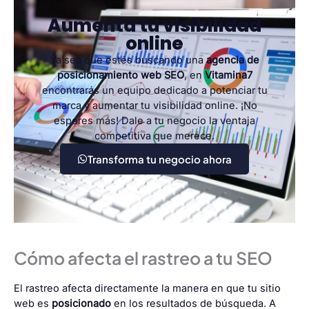
Aumenta tu visibilidad
online
Ya sea que estés buscando una
agencia de
posicionamiento web SEO
, en
Vitamina7
encontrarás un equipo dedicado a potenciar tu
marca y aumentar tu visibilidad online. ¡No
esperes más! Dale a tu negocio la ventaja
competitiva que merece.
Transforma tu negocio ahora
Cómo afecta el rastreo a tu SEO
El rastreo afecta directamente la manera en que tu sitio
web es
posicionado
en los resultados de búsqueda. A