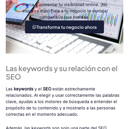
marca y aumentar tu visibilidad online. ¡No
esperes más! Dale a tu negocio la ventaja
competitiva que merece.
Transforma tu negocio ahora
Las keywords y su relación con el
SEO
Las
keywords
y el
SEO
están estrechamente
relacionados. Al elegir y usar correctamente las palabras
clave, ayudas a los motores de búsqueda a entender el
propósito de tu contenido y a mostrarlo a las personas
correctas en el momento adecuado.
Además, las keywords son solo una parte del SEO.