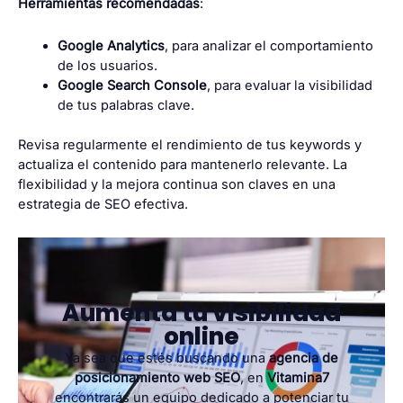
Herramientas recomendadas
:
Google Analytics
, para analizar el comportamiento
de los usuarios.
Google Search Console
, para evaluar la visibilidad
de tus palabras clave.
Revisa regularmente el rendimiento de tus keywords y
actualiza el contenido para mantenerlo relevante. La
flexibilidad y la mejora continua son claves en una
estrategia de SEO efectiva.
Aumenta tu visibilidad
online
Ya sea que estés buscando una
agencia de
posicionamiento web SEO
, en
Vitamina7
encontrarás un equipo dedicado a potenciar tu