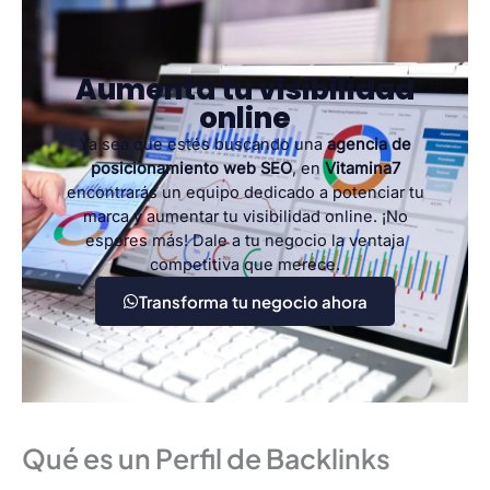
Aumenta tu visibilidad
online
Ya sea que estés buscando una
agencia de
posicionamiento web SEO
, en
Vitamina7
encontrarás un equipo dedicado a potenciar tu
marca y aumentar tu visibilidad online. ¡No
esperes más! Dale a tu negocio la ventaja
competitiva que merece.
Transforma tu negocio ahora
Qué es un Perfil de Backlinks