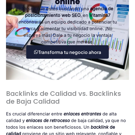
online
Ya sea que estés buscando una
agencia de
posicionamiento web SEO
, en
Vitamina7
encontrarás un equipo dedicado a potenciar tu
marca y aumentar tu visibilidad online. ¡No
esperes más! Dale a tu negocio la ventaja
competitiva que merece.
Transforma tu negocio ahora
Backlinks de Calidad vs. Backlinks
de Baja Calidad
Es crucial diferenciar entre
enlaces entrantes
de alta
calidad y
enlaces de retroceso
de baja calidad, ya que no
todos los enlaces son beneficiosos. Un
backlink
de
calidad
proviene de un sitio web relevante, confiable y