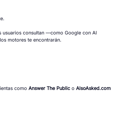
e.
 tus usuarios consultan —como Google con AI
los motores te encontrarán.
amientas como
Answer The Public
o
AlsoAsked.com