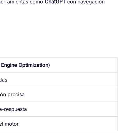
n herramientas como
ChatGPT
con navegación
Engine Optimization)
das
ión precisa
ta-respuesta
del motor