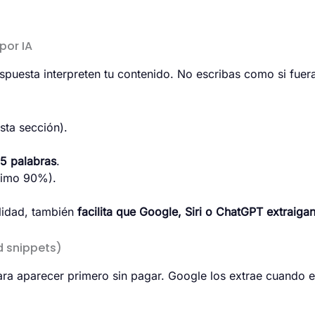
por IA
espuesta interpreten tu contenido. No escribas como si fu
ta sección).
5 palabras
.
ínimo 90%).
ilidad, también
facilita que Google, Siri o ChatGPT extraiga
d snippets)
a aparecer primero sin pagar. Google los extrae cuando el